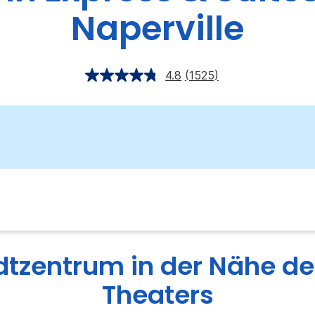
Naperville
4.8
(1525)
adtzentrum in der Nähe d
Theaters