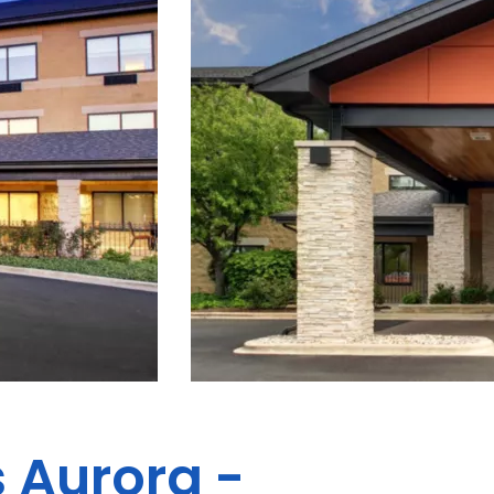
s
Aurora -