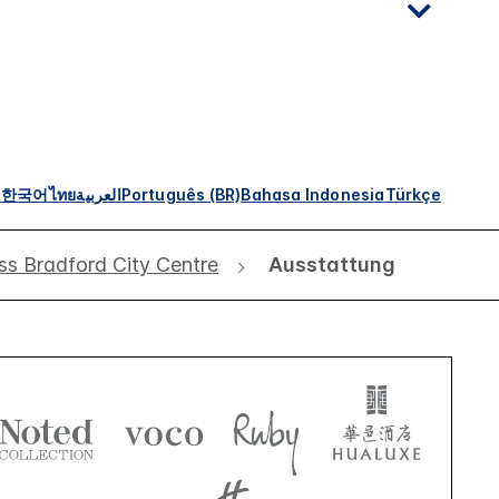
s
한국어
ไทย
العربية
Português (BR)
Bahasa Indonesia
Türkçe
ss Bradford City Centre
Ausstattung