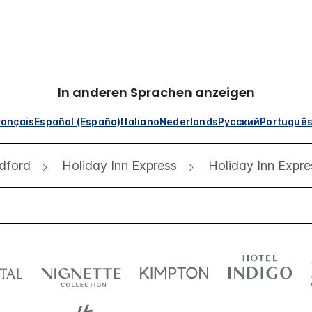
In anderen Sprachen anzeigen
rançais
Español (España)
Italiano
Nederlands
Русский
Portuguê
dford
Holiday Inn Express
Holiday Inn Expre