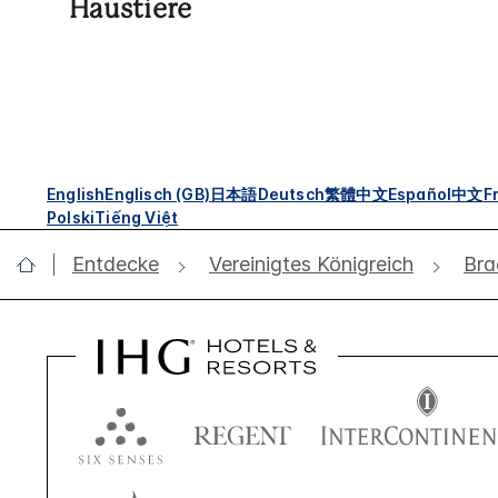
Haustiere
English
Englisch (GB)
日本語
Deutsch
繁體中文
Español
中文
F
Polski
Tiếng Việt
Entdecke
Vereinigtes Königreich
Bra