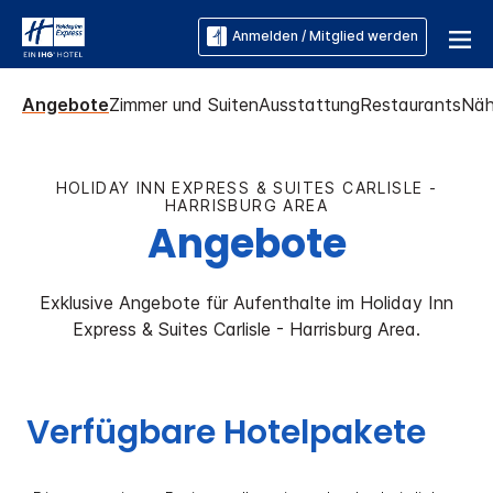
Anmelden / Mitglied werden
Angebote
Zimmer und Suiten
Ausstattung
Restaurants
Näh
HOLIDAY INN EXPRESS & SUITES
CARLISLE -
HARRISBURG AREA
Angebote
Exklusive Angebote für Aufenthalte im
Holiday Inn
Express & Suites
Carlisle - Harrisburg Area
.
Verfügbare Hotelpakete