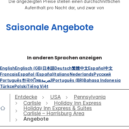
Die angezeigten Preise stellen einen durchschnittlichen
Aufenthalt pro Nacht dar, und zwar von
Saisonale Angebote
In anderen Sprachen anzeigen
English
Englisch (GB)
日本語
Deutsch
繁體中文
Español
中文
Français
Español (España)
Italiano
Nederlands
Русский
Português
한국어
ไทย
العربية
Português (BR)
Bahasa Indonesia
Türkçe
Polski
Tiếng Việt
Entdecke
USA
Pennsylvania
Carlisle
Holiday Inn Express
Holiday Inn Express & Suites
Carlisle – Harrisburg Area
Angebote