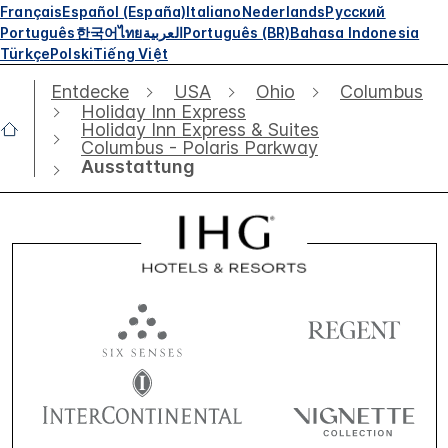
Français
Español (España)
Italiano
Nederlands
Русский
Português
한국어
ไทย
العربية
Português (BR)
Bahasa Indonesia
Türkçe
Polski
Tiếng Việt
Entdecke
USA
Ohio
Columbus
Holiday Inn Express
Holiday Inn Express & Suites
Columbus - Polaris Parkway
Ausstattung