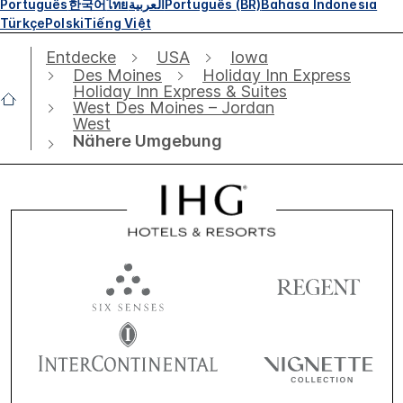
Português
한국어
ไทย
العربية
Português (BR)
Bahasa Indonesia
Türkçe
Polski
Tiếng Việt
Entdecke
USA
Iowa
Des Moines
Holiday Inn Express
Holiday Inn Express & Suites
West Des Moines – Jordan
West
Nähere Umgebung