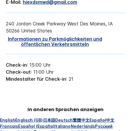
E-Mail:
hiexdsmwd@gmail.com
240 Jordan Creek Parkway
West Des Moines
,
IA
50266
United States
Informationen zu Parkmöglichkeiten und
öffentlichen Verkehrsmitteln
Check-in
: 15:00 Uhr
Check-out
: 11:00 Uhr
Mindestalter für Check-in
: 21
In anderen Sprachen anzeigen
English
Englisch (GB)
日本語
Deutsch
繁體中文
Español
中文
Français
Español (España)
Italiano
Nederlands
Русский