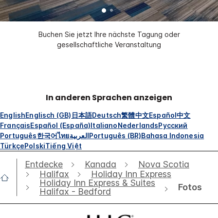
Buchen Sie jetzt Ihre nächste Tagung oder
gesellschaftliche Veranstaltung
In anderen Sprachen anzeigen
English
Englisch (GB)
日本語
Deutsch
繁體中文
Español
中文
Français
Español (España)
Italiano
Nederlands
Русский
Português
한국어
ไทย
العربية
Português (BR)
Bahasa Indonesia
Türkçe
Polski
Tiếng Việt
Entdecke
Kanada
Nova Scotia
Halifax
Holiday Inn Express
Holiday Inn Express & Suites
Fotos
Halifax - Bedford