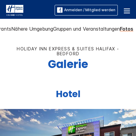
Anmelden / Mitglied werden
rants
Nähere Umgebung
Gruppen und Veranstaltungen
Fotos
HOLIDAY INN EXPRESS & SUITES
HALIFAX -
BEDFORD
Galerie
Hotel