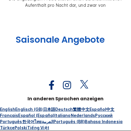
Aufenthalt pro Nacht dar, und zwar von
Saisonale Angebote
In anderen Sprachen anzeigen
English
Englisch (GB)
日本語
Deutsch
繁體中文
Español
中文
Français
Español (España)
Italiano
Nederlands
Русский
Português
한국어
ไทย
العربية
Português (BR)
Bahasa Indonesia
Türkçe
Polski
Tiếng Việt