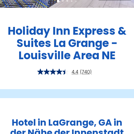
Holiday Inn Express &
Suites
La Grange -
Louisville Area NE
4.4
(740)
Hotel in LaGrange, GA in
der Nähe der Innenstadt