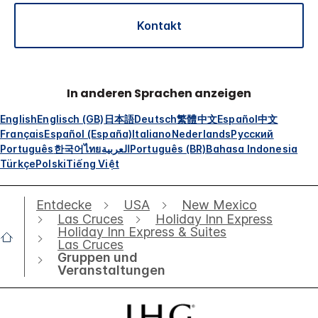
Kontakt
In anderen Sprachen anzeigen
English
Englisch (GB)
日本語
Deutsch
繁體中文
Español
中文
Français
Español (España)
Italiano
Nederlands
Русский
Português
한국어
ไทย
العربية
Português (BR)
Bahasa Indonesia
Türkçe
Polski
Tiếng Việt
Entdecke
USA
New Mexico
Las Cruces
Holiday Inn Express
Holiday Inn Express & Suites
Las Cruces
Gruppen und
Veranstaltungen