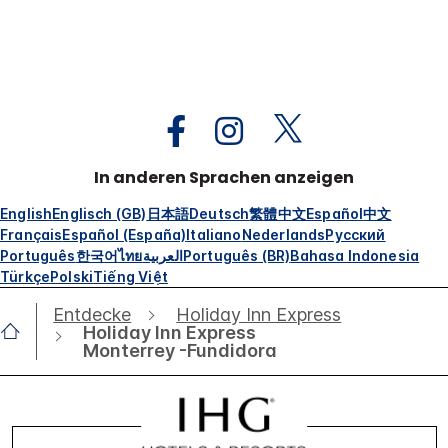
In anderen Sprachen anzeigen
English
Englisch (GB)
日本語
Deutsch
繁體中文
Español
中文
Français
Español (España)
Italiano
Nederlands
Русский
Português
한국어
ไทย
العربية
Português (BR)
Bahasa Indonesia
Türkçe
Polski
Tiếng Việt
Entdecke
Holiday Inn Express
Holiday Inn Express
Monterrey -Fundidora