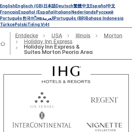
English
Englisch (GB)
日本語
Deutsch
繁體中文
Español
中文
Français
Español (España)
Italiano
Nederlands
Русский
Português
한국어
ไทย
العربية
Português (BR)
Bahasa Indonesia
Türkçe
Polski
Tiếng Việt
Entdecke
USA
Illinois
Morton
Holiday Inn Express
Holiday Inn Express &
Suites Morton Peoria Area