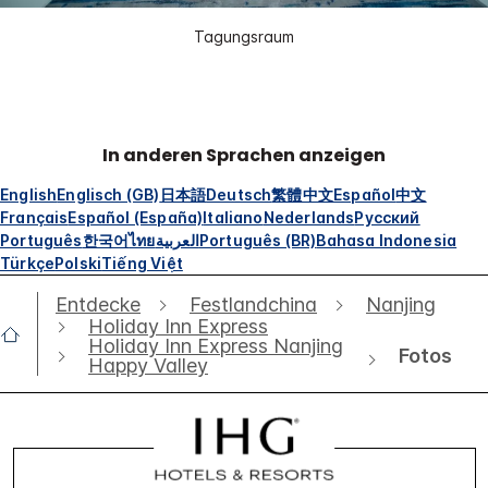
Tagungsraum
In anderen Sprachen anzeigen
English
Englisch (GB)
日本語
Deutsch
繁體中文
Español
中文
Français
Español (España)
Italiano
Nederlands
Русский
Português
한국어
ไทย
العربية
Português (BR)
Bahasa Indonesia
Türkçe
Polski
Tiếng Việt
Entdecke
Festlandchina
Nanjing
Holiday Inn Express
Holiday Inn Express Nanjing
Fotos
Happy Valley