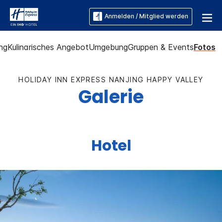
Anmelden / Mitglied werden
ng
Kulinarisches Angebot
Umgebung
Gruppen & Events
Fotos
HOLIDAY INN EXPRESS
NANJING HAPPY VALLEY
Galerie
Hotel