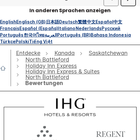
In anderen Sprachen anzeigen
English
Englisch (GB)
日本語
Deutsch
繁體中文
Español
中文
Français
Español (España)
Italiano
Nederlands
Русский
Português
한국어
ไทย
العربية
Português (BR)
Bahasa Indonesia
Türkçe
Polski
Tiếng Việt
Entdecke
Kanada
Saskatchewan
North Battleford
Holiday Inn Express
Holiday Inn Express & Suites
North Battleford
Bewertungen