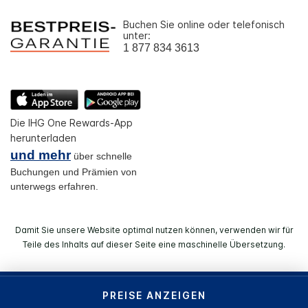
Buchen Sie online oder telefonisch
unter:
1 877 834 3613
Die IHG One Rewards-App
herunterladen
und mehr
über schnelle
Buchungen und Prämien von
unterwegs erfahren.
Damit Sie unsere Website optimal nutzen können, verwenden wir für
Teile des Inhalts auf dieser Seite eine maschinelle Übersetzung.
© 2026 IHG. Alle Rechte vorbehalten. Die meisten Hotels
PREISE ANZEIGEN
befinden sich im Einzelbesitz und werden unabhängig