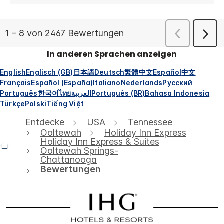
In anderen Sprachen anzeigen
English
Englisch (GB)
日本語
Deutsch
繁體中文
Español
中文
Français
Español (España)
Italiano
Nederlands
Русский
Português
한국어
ไทย
العربية
Português (BR)
Bahasa Indonesia
Türkçe
Polski
Tiếng Việt
Entdecke
USA
Tennessee
Ooltewah
Holiday Inn Express
Holiday Inn Express & Suites
Ooltewah Springs-
Chattanooga
Bewertungen