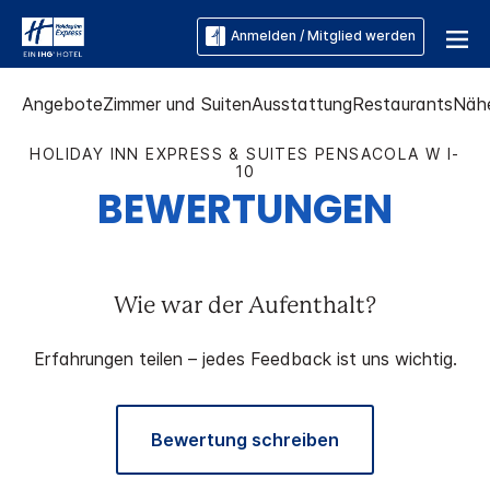
Anmelden / Mitglied werden
Angebote
Zimmer und Suiten
Ausstattung
Restaurants
Näh
HOLIDAY INN EXPRESS & SUITES
PENSACOLA W I-
10
BEWERTUNGEN
Wie war der Aufenthalt?
Erfahrungen teilen – jedes Feedback ist uns wichtig.
Bewertung schreiben