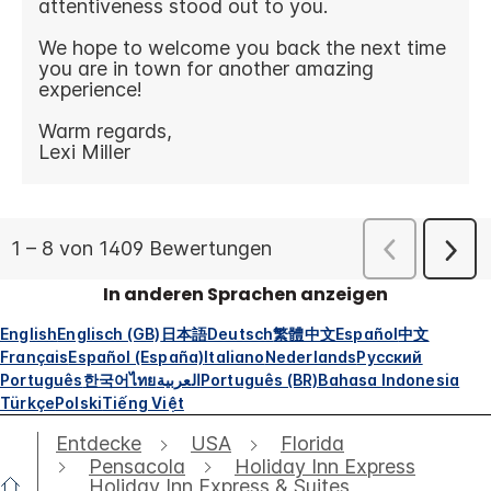
In anderen Sprachen anzeigen
English
Englisch (GB)
日本語
Deutsch
繁體中文
Español
中文
Français
Español (España)
Italiano
Nederlands
Русский
Português
한국어
ไทย
العربية
Português (BR)
Bahasa Indonesia
Türkçe
Polski
Tiếng Việt
Entdecke
USA
Florida
Pensacola
Holiday Inn Express
Holiday Inn Express & Suites