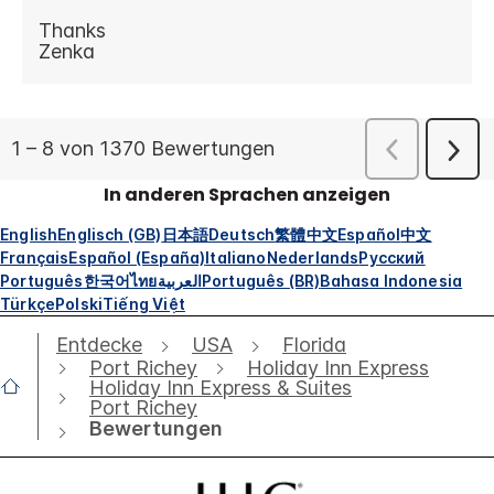
In anderen Sprachen anzeigen
English
Englisch (GB)
日本語
Deutsch
繁體中文
Español
中文
Français
Español (España)
Italiano
Nederlands
Русский
Português
한국어
ไทย
العربية
Português (BR)
Bahasa Indonesia
Türkçe
Polski
Tiếng Việt
Entdecke
USA
Florida
Port Richey
Holiday Inn Express
Holiday Inn Express & Suites
Port Richey
Bewertungen