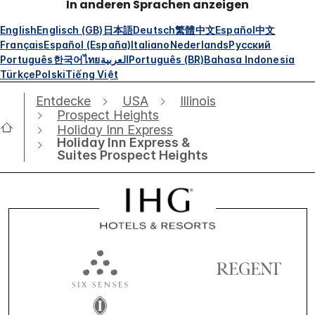
In anderen Sprachen anzeigen
English
Englisch (GB)
日本語
Deutsch
繁體中文
Español
中文
Français
Español (España)
Italiano
Nederlands
Русский
Português
한국어
ไทย
العربية
Português (BR)
Bahasa Indonesia
Türkçe
Polski
Tiếng Việt
Entdecke
USA
Illinois
Prospect Heights
Holiday Inn Express
Holiday Inn Express &
Suites Prospect Heights