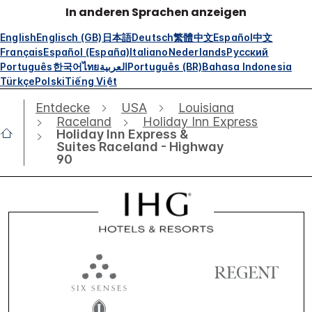
In anderen Sprachen anzeigen
English
Englisch (GB)
日本語
Deutsch
繁體中文
Español
中文
Français
Español (España)
Italiano
Nederlands
Русский
Português
한국어
ไทย
العربية
Português (BR)
Bahasa Indonesia
Türkçe
Polski
Tiếng Việt
Entdecke
USA
Louisiana
Raceland
Holiday Inn Express
Holiday Inn Express &
Suites Raceland - Highway
90