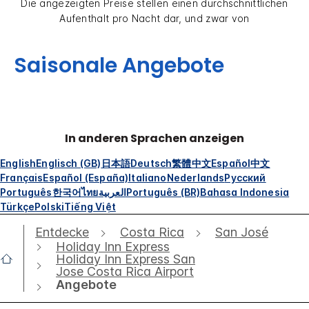
Die angezeigten Preise stellen einen durchschnittlichen
Aufenthalt pro Nacht dar, und zwar von
Saisonale Angebote
In anderen Sprachen anzeigen
English
Englisch (GB)
日本語
Deutsch
繁體中文
Español
中文
Français
Español (España)
Italiano
Nederlands
Русский
Português
한국어
ไทย
العربية
Português (BR)
Bahasa Indonesia
Türkçe
Polski
Tiếng Việt
Entdecke
Costa Rica
San José
Holiday Inn Express
Holiday Inn Express San
Jose Costa Rica Airport
Angebote