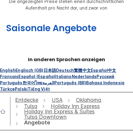
Die angezeigten Preise stellen einen durchschnittlichen
Aufenthalt pro Nacht dar, und zwar von
Saisonale Angebote
In anderen Sprachen anzeigen
English
Englisch (GB)
日本語
Deutsch
繁體中文
Español
中文
Français
Español (España)
Italiano
Nederlands
Русский
Português
한국어
ไทย
العربية
Português (BR)
Bahasa Indonesia
Türkçe
Polski
Tiếng Việt
Entdecke
USA
Oklahoma
Tulsa
Holiday Inn Express
Holiday Inn Express & Suites
Tulsa Downtown
Angebote