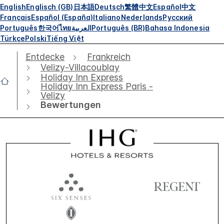
English
Englisch (GB)
日本語
Deutsch
繁體中文
Español
中文
Français
Español (España)
Italiano
Nederlands
Русский
Português
한국어
ไทย
العربية
Português (BR)
Bahasa Indonesia
Türkçe
Polski
Tiếng Việt
Entdecke
Frankreich
Velizy-Villacoublay
Holiday Inn Express
Holiday Inn Express Paris -
Velizy
Bewertungen