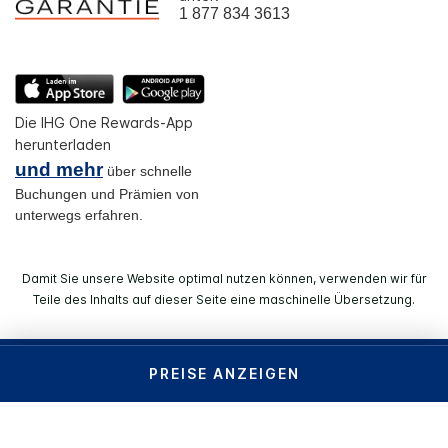
1 877 834 3613
Die IHG One Rewards-App
herunterladen
und mehr
über schnelle
Buchungen und Prämien von
unterwegs erfahren.
Damit Sie unsere Website optimal nutzen können, verwenden wir für
Teile des Inhalts auf dieser Seite eine maschinelle Übersetzung.
© 2026 IHG. Alle Rechte vorbehalten. Die meisten Hotels
PREISE ANZEIGEN
befinden sich im Einzelbesitz und werden unabhängig
voneinander geführt.