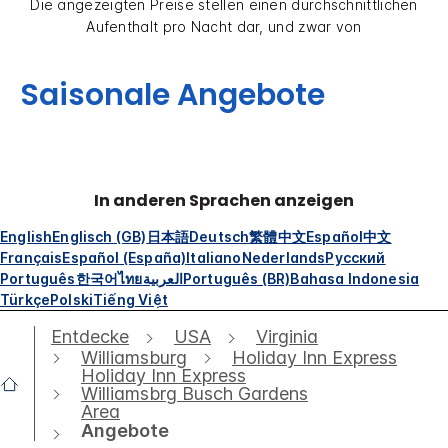
Die angezeigten Preise stellen einen durchschnittlichen
Aufenthalt pro Nacht dar, und zwar von
Saisonale Angebote
In anderen Sprachen anzeigen
English
Englisch (GB)
日本語
Deutsch
繁體中文
Español
中文
Français
Español (España)
Italiano
Nederlands
Русский
Português
한국어
ไทย
العربية
Português (BR)
Bahasa Indonesia
Türkçe
Polski
Tiếng Việt
Entdecke
USA
Virginia
Williamsburg
Holiday Inn Express
Holiday Inn Express
Williamsbrg Busch Gardens
Area
Angebote