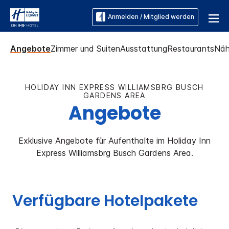
Anmelden / Mitglied werden
Angebote
Zimmer und Suiten
Ausstattung
Restaurants
Näh
HOLIDAY INN EXPRESS
WILLIAMSBRG BUSCH
GARDENS AREA
Angebote
Exklusive Angebote für Aufenthalte im
Holiday Inn
Express
Williamsbrg Busch Gardens Area
.
Verfügbare Hotelpakete