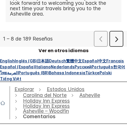
Ver en otros idiomas
English
Inglés (GB)
日本語
Deutsch
繁體中文
Español
中文
Français
Español (España)
Italiano
Nederlands
Русский
Português
한국어
ไทย
العربية
Português (BR)
Bahasa Indonesia
Türkçe
Polski
Tiếng Việt
Explorar
Estados Unidos
Carolina del Norte
Asheville
Holiday Inn Express
Holiday Inn Express
Asheville – Woodfin
Comentarios