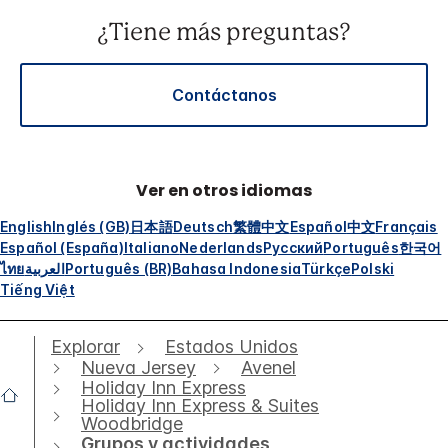
¿Tiene más preguntas?
Contáctanos
Ver en otros idiomas
English
Inglés (GB)
日本語
Deutsch
繁體中文
Español
中文
Français
Español (España)
Italiano
Nederlands
Русский
Português
한국어
ไทย
العربية
Português (BR)
Bahasa Indonesia
Türkçe
Polski
Tiếng Việt
Explorar
Estados Unidos
Nueva Jersey
Avenel
Holiday Inn Express
Holiday Inn Express & Suites
Woodbridge
Grupos y actividades