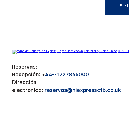
se
Reservas:
Recepción:
+
44--1227865000
Dirección
electrónica:
reservas@hiexpressctb.co.uk