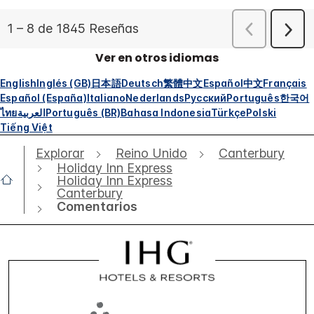
Ver en otros idiomas
English
Inglés (GB)
日本語
Deutsch
繁體中文
Español
中文
Français
Español (España)
Italiano
Nederlands
Русский
Português
한국어
ไทย
العربية
Português (BR)
Bahasa Indonesia
Türkçe
Polski
Tiếng Việt
Explorar
Reino Unido
Canterbury
Holiday Inn Express
Holiday Inn Express
Canterbury
Comentarios