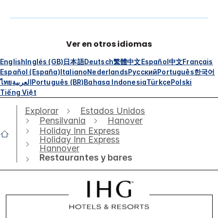
Ver en otros idiomas
English
Inglés (GB)
日本語
Deutsch
繁體中文
Español
中文
Français
Español (España)
Italiano
Nederlands
Русский
Português
한국어
ไทย
العربية
Português (BR)
Bahasa Indonesia
Türkçe
Polski
Tiếng Việt
Explorar
Estados Unidos
Pensilvania
Hanover
Holiday Inn Express
Holiday Inn Express
Hannover
Restaurantes y bares