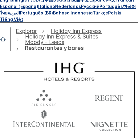
Español (España)
Italiano
Nederlands
Русский
Português
한국어
ไทย
العربية
Português (BR)
Bahasa Indonesia
Türkçe
Polski
Tiếng Việt
Explorar
Holiday Inn Express
Holiday Inn Express & Suites
Moody - Leeds
Restaurantes y bares