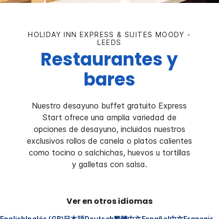
HOLIDAY INN EXPRESS & SUITES
MOODY -
LEEDS
Restaurantes y
bares
Nuestro desayuno buffet gratuito Express
Start ofrece una amplia variedad de
opciones de desayuno, incluidos nuestros
exclusivos rollos de canela o platos calientes
como tocino o salchichas, huevos u tortillas
y galletas con salsa.
Ver en otros idiomas
English
Inglés (GB)
日本語
Deutsch
繁體中文
Español
中文
Français