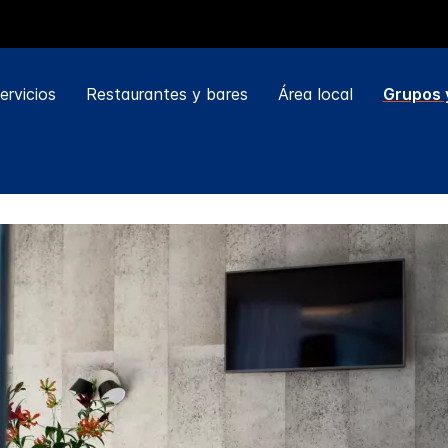
ervicios
Restaurantes y bares
Área local
Grupos 