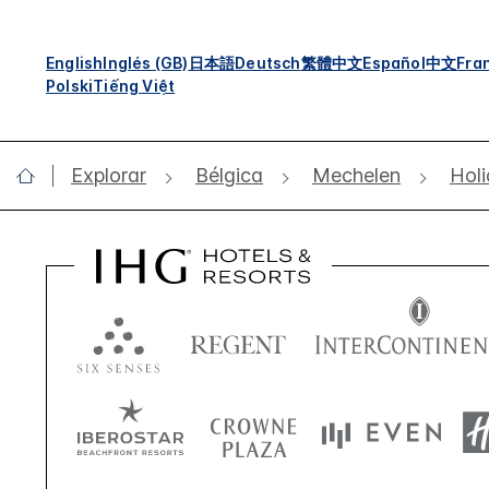
English
Inglés (GB)
日本語
Deutsch
繁體中文
Español
中文
Fra
Polski
Tiếng Việt
Explorar
Bélgica
Mechelen
Holi