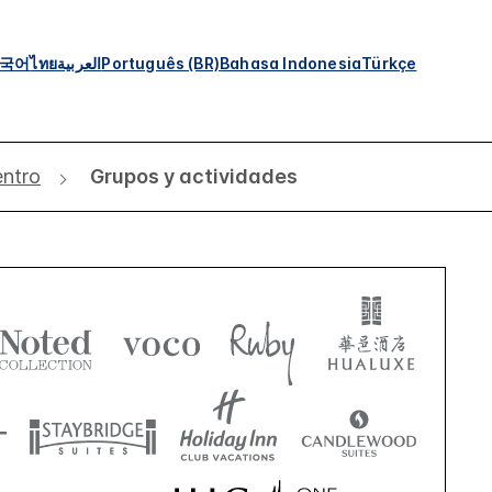
국어
ไทย
العربية
Português (BR)
Bahasa Indonesia
Türkçe
entro
Grupos y actividades