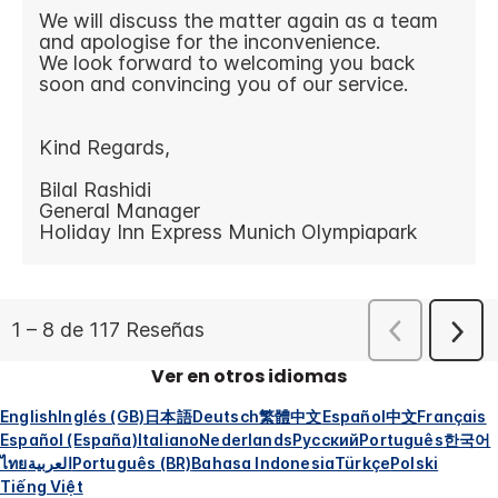
Ver en otros idiomas
English
Inglés (GB)
日本語
Deutsch
繁體中文
Español
中文
Français
Español (España)
Italiano
Nederlands
Русский
Português
한국어
ไทย
العربية
Português (BR)
Bahasa Indonesia
Türkçe
Polski
Tiếng Việt