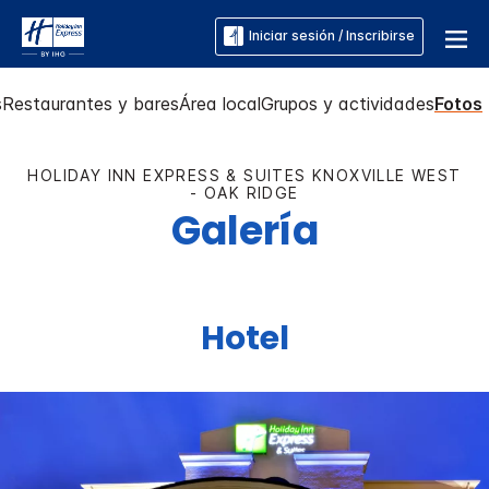
Iniciar sesión / Inscribirse
s
Restaurantes y bares
Área local
Grupos y actividades
Fotos
HOLIDAY INN EXPRESS & SUITES
KNOXVILLE WEST
- OAK RIDGE
Galería
Hotel