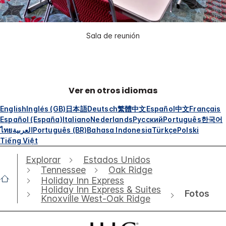
Sala de reunión
Ver en otros idiomas
English
Inglés (GB)
日本語
Deutsch
繁體中文
Español
中文
Français
Español (España)
Italiano
Nederlands
Русский
Português
한국어
ไทย
العربية
Português (BR)
Bahasa Indonesia
Türkçe
Polski
Tiếng Việt
Explorar
Estados Unidos
Tennessee
Oak Ridge
Holiday Inn Express
Holiday Inn Express & Suites
Fotos
Knoxville West-Oak Ridge