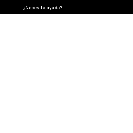
¿Necesita ayuda?
Promocio
¿Qué tal fue tu alojamiento?
Háganos saber su experiencia. Valoramos sus va