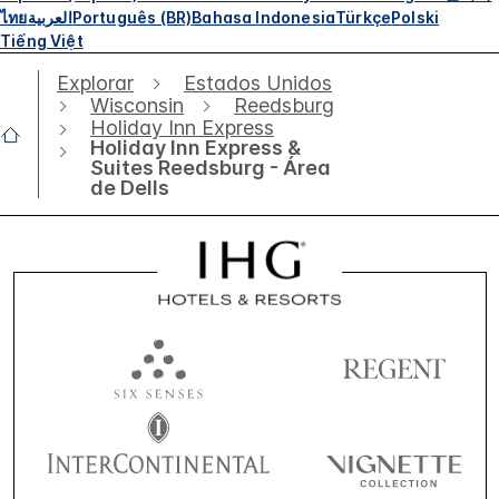
ไทย
العربية
Português (BR)
Bahasa Indonesia
Türkçe
Polski
Tiếng Việt
Explorar
Estados Unidos
Wisconsin
Reedsburg
Holiday Inn Express
Holiday Inn Express &
Suites Reedsburg - Área
de Dells