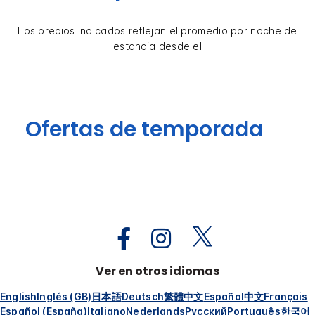
Los precios indicados reflejan el promedio por noche de
estancia desde el
Ofertas de temporada
Ver en otros idiomas
English
Inglés (GB)
日本語
Deutsch
繁體中文
Español
中文
Français
Español (España)
Italiano
Nederlands
Русский
Português
한국어