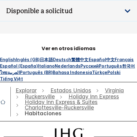
Disponible a solicitud
Ver en otros idiomas
English
Inglés (GB)
日本語
Deutsch
繁體中文
Español
中文
Français
Español (España)
Italiano
Nederlands
Русский
Português
한국어
ไทย
العربية
Português (BR)
Bahasa Indonesia
Türkçe
Polski
Tiếng Việt
Explorar
Estados Unidos
Virginia
Ruckersville
Holiday Inn Express
Holiday Inn Express & Suites
Charlottesville-Ruckersville
Habitaciones