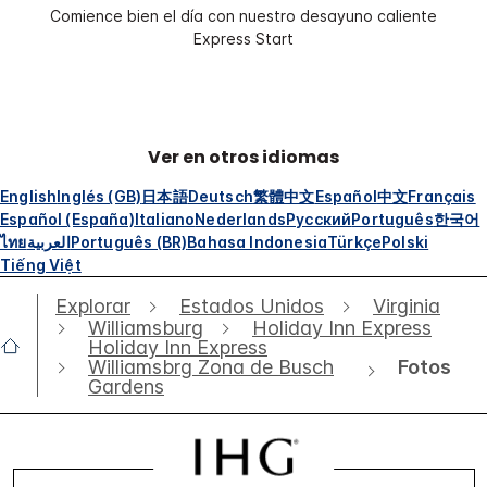
Comience bien el día con nuestro desayuno caliente
Express Start
Ver en otros idiomas
English
Inglés (GB)
日本語
Deutsch
繁體中文
Español
中文
Français
Español (España)
Italiano
Nederlands
Русский
Português
한국어
ไทย
العربية
Português (BR)
Bahasa Indonesia
Türkçe
Polski
Tiếng Việt
Explorar
Estados Unidos
Virginia
Williamsburg
Holiday Inn Express
Holiday Inn Express
Fotos
Williamsbrg Zona de Busch
Gardens