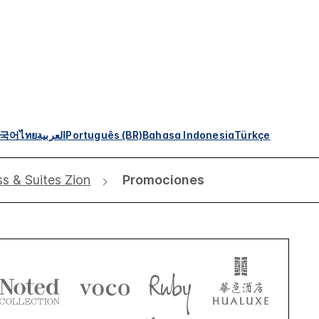
국어
ไทย
العربية
Português (BR)
Bahasa Indonesia
Türkçe
ss & Suites Zion
Promociones