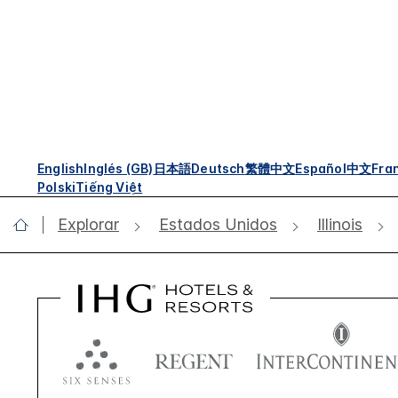
English
Inglés (GB)
日本語
Deutsch
繁體中文
Español
中文
Fra
Polski
Tiếng Việt
Explorar
Estados Unidos
Illinois