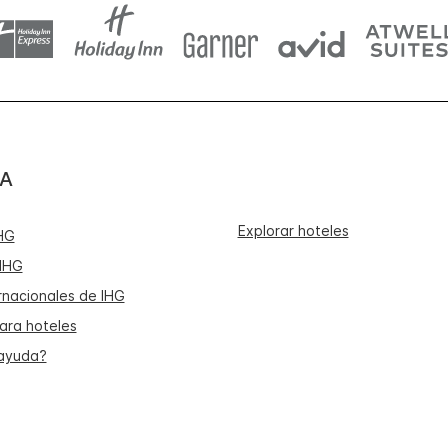
A
Explorar hoteles
HG
IHG
rnacionales de IHG
ara hoteles
 ayuda?