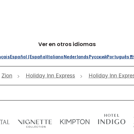
Ver en otros idiomas
nçais
Español (España)
Italiano
Nederlands
Русский
Português
한
Zion
Holiday Inn Express
Holiday Inn Expre