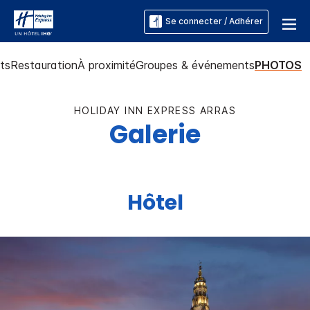
Se connecter / Adhérer
ts
Restauration
À proximité
Groupes & événements
PHOTOS
HOLIDAY INN EXPRESS
ARRAS
Galerie
Hôtel