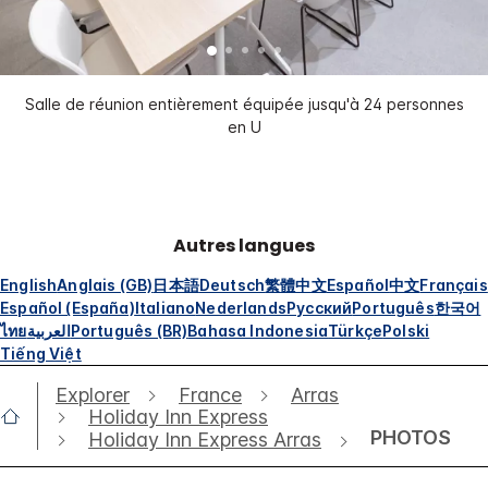
Salle de réunion entièrement équipée jusqu'à 24 personnes
en U
Autres langues
English
Anglais (GB)
日本語
Deutsch
繁體中文
Español
中文
Français
Español (España)
Italiano
Nederlands
Русский
Português
한국어
ไทย
العربية
Português (BR)
Bahasa Indonesia
Türkçe
Polski
Tiếng Việt
Explorer
France
Arras
Holiday Inn Express
PHOTOS
Holiday Inn Express Arras