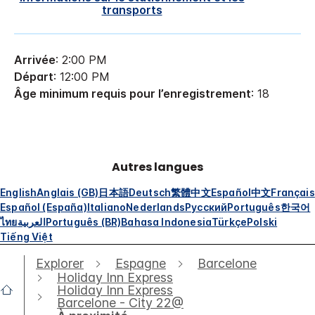
transports
Arrivée
: 2:00 PM
Départ
: 12:00 PM
Âge minimum requis pour l’enregistrement
: 18
Autres langues
English
Anglais (GB)
日本語
Deutsch
繁體中文
Español
中文
Français
Español (España)
Italiano
Nederlands
Русский
Português
한국어
ไทย
العربية
Português (BR)
Bahasa Indonesia
Türkçe
Polski
Tiếng Việt
Explorer
Espagne
Barcelone
Holiday Inn Express
Holiday Inn Express
Barcelone - City 22@