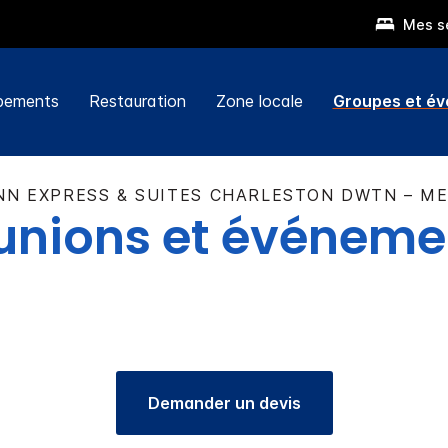
Mes s
pements
Restauration
Zone locale
Groupes et é
NN EXPRESS & SUITES
CHARLESTON DWTN – ME
unions et événeme
Demander un devis