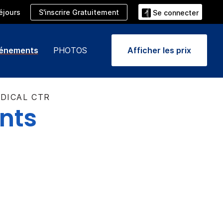
S'inscrire Gratuitement
éjours
Se connecter
vénements
PHOTOS
Afficher les prix
DICAL CTR
nts