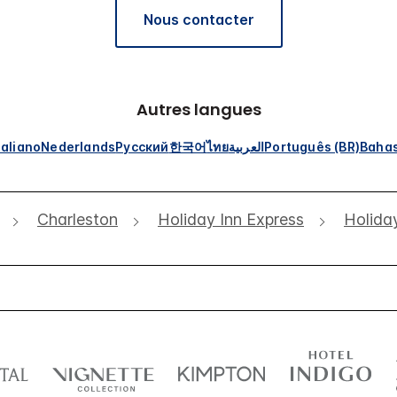
Nous contacter
Autres langues
taliano
Nederlands
Русский
한국어
ไทย
العربية
Português (BR)
Bahas
Charleston
Holiday Inn Express
Holida