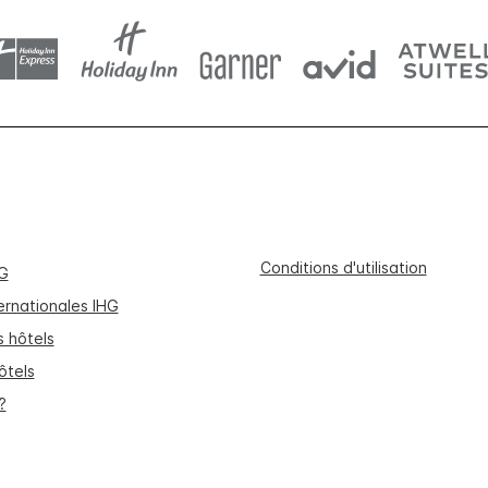
Conditions d'utilisation
HG
ernationales IHG
s hôtels
ôtels
?