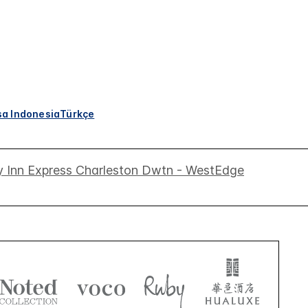
a Indonesia
Türkçe
y Inn Express Charleston Dwtn - WestEdge