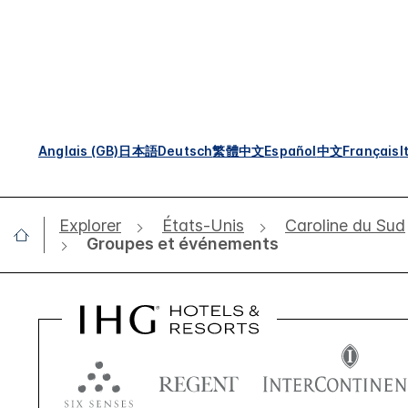
Anglais (GB)
日本語
Deutsch
繁體中文
Español
中文
Français
I
Explorer
États-Unis
Caroline du Sud
Groupes et événements