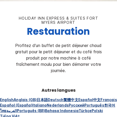
HOLIDAY INN EXPRESS & SUITES
FORT
MYERS AIRPORT
Restauration
Profitez d'un buffet de petit déjeuner chaud
gratuit pour le petit déjeuner et du café frais
produit par notre machine à café
fraîchement moulu pour bien démarrer votre
journée.
Autres langues
English
Anglais (GB)
日本語
Deutsch
繁體中文
Español
中文
Français
Español (España)
Italiano
Nederlands
Русский
Português
한국어
ไทย
العربية
Português (BR)
Bahasa Indonesia
Türkçe
Polski
Tiếng Việt