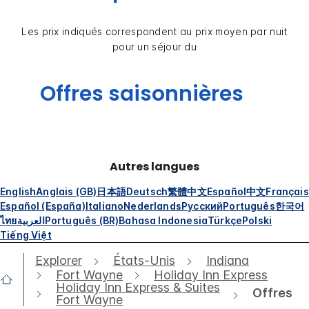
Les prix indiqués correspondent au prix moyen par nuit
pour un séjour du
Offres saisonnières
Autres langues
English
Anglais (GB)
日本語
Deutsch
繁體中文
Español
中文
Français
Español (España)
Italiano
Nederlands
Русский
Português
한국어
ไทย
العربية
Português (BR)
Bahasa Indonesia
Türkçe
Polski
Tiếng Việt
Explorer
États-Unis
Indiana
Fort Wayne
Holiday Inn Express
Holiday Inn Express & Suites
Offres
Fort Wayne