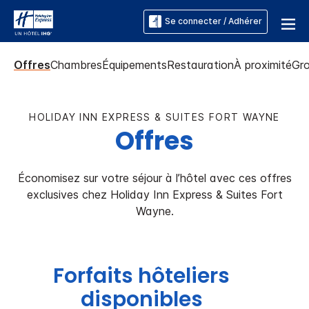
Se connecter / Adhérer
Offres
Chambres
Équipements
Restauration
À proximité
Gr
HOLIDAY INN EXPRESS & SUITES
FORT WAYNE
Offres
Économisez sur votre séjour à l’hôtel avec ces offres
exclusives chez
Holiday Inn Express & Suites
Fort
Wayne
.
Forfaits hôteliers
disponibles