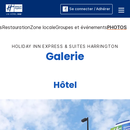
Se connecter / Adhérer
s
Restauration
Zone locale
Groupes et événements
PHOTOS
HOLIDAY INN EXPRESS & SUITES
HARRINGTON
Galerie
Hôtel