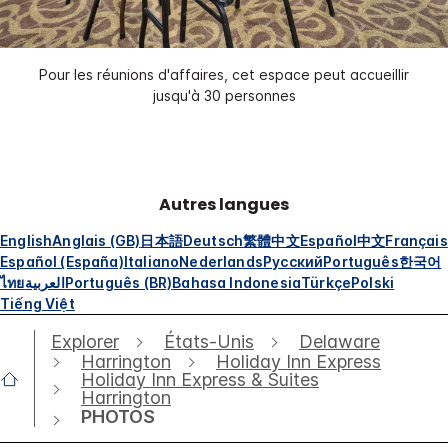
Pour les réunions d'affaires, cet espace peut accueillir
jusqu'à 30 personnes
Autres langues
English
Anglais (GB)
日本語
Deutsch
繁體中文
Español
中文
Français
Español (España)
Italiano
Nederlands
Русский
Português
한국어
ไทย
العربية
Português (BR)
Bahasa Indonesia
Türkçe
Polski
Tiếng Việt
Explorer
États-Unis
Delaware
Harrington
Holiday Inn Express
Holiday Inn Express & Suites
Harrington
PHOTOS