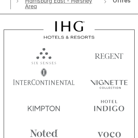
Offres
Harrisburg East - Hershey
Area