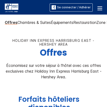
Se connecter / Adhérer
Offres
Chambres & Suites
Équipements
Restauration
Zone 
HOLIDAY INN EXPRESS
HARRISBURG EAST -
HERSHEY AREA
Offres
Économisez sur votre séjour à l’hôtel avec ces offres
exclusives chez
Holiday Inn Express
Harrisburg East -
Hershey Area
.
Forfaits hôteliers