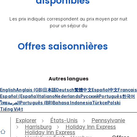
disponibles
Les prix indiqués correspondent au prix moyen par nuit
pour un séjour du
Offres saisonnières
Autres langues
English
Anglais (GB)
日本語
Deutsch
繁體中文
Español
中文
Français
Español (España)
Italiano
Nederlands
Русский
Português
한국어
ไทย
العربية
Português (BR)
Bahasa Indonesia
Türkçe
Polski
Tiếng Việt
Explorer
États-Unis
Pennsylvanie
Harrisburg
Holiday Inn Express
Holiday Inn Express