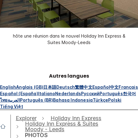
hôte une réunion dans le nouvel Holiday Inn Express &
Suites Moody-Leeds
Autres langues
English
Anglais (GB)
日本語
Deutsch
繁體中文
Español
中文
Français
Español (España)
Italiano
Nederlands
Русский
Português
한국어
ไทย
العربية
Português (BR)
Bahasa Indonesia
Türkçe
Polski
Tiếng Việt
Explorer
Holiday Inn Express
Holiday Inn Express & Suites
Moody - Leeds
PHOTOS