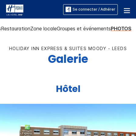
Se connecter / Adhérer
s
Restauration
Zone locale
Groupes et événements
PHOTOS
HOLIDAY INN EXPRESS & SUITES
MOODY - LEEDS
Galerie
Hôtel