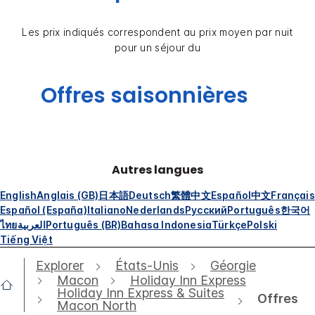
Les prix indiqués correspondent au prix moyen par nuit
pour un séjour du
Offres saisonnières
Autres langues
English
Anglais (GB)
日本語
Deutsch
繁體中文
Español
中文
Français
Español (España)
Italiano
Nederlands
Русский
Português
한국어
ไทย
العربية
Português (BR)
Bahasa Indonesia
Türkçe
Polski
Tiếng Việt
Explorer
États-Unis
Géorgie
Macon
Holiday Inn Express
Holiday Inn Express & Suites
Offres
Macon North