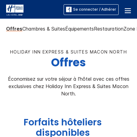
Se connecter / Adhérer
Offres
Chambres & Suites
Équipements
Restauration
Zone 
HOLIDAY INN EXPRESS & SUITES
MACON NORTH
Offres
Économisez sur votre séjour à l’hôtel avec ces offres
exclusives chez
Holiday Inn Express & Suites
Macon
North
.
Forfaits hôteliers
disponibles