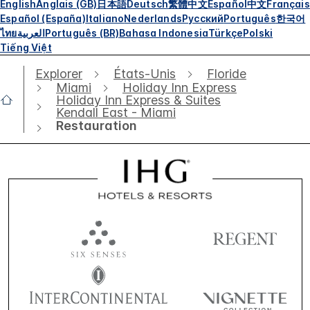
English
Anglais (GB)
日本語
Deutsch
繁體中文
Español
中文
Français
Español (España)
Italiano
Nederlands
Русский
Português
한국어
ไทย
العربية
Português (BR)
Bahasa Indonesia
Türkçe
Polski
Tiếng Việt
Explorer
États-Unis
Floride
Miami
Holiday Inn Express
Holiday Inn Express & Suites
Kendall East - Miami
Restauration