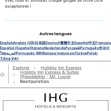
avec nous et savourez chaque gorgée de notre café
exceptionnel !
Autres langues
English
Anglais (GB)
日本語
Deutsch
繁體中文
Español
中文
Français
Español (España)
Italiano
Nederlands
Русский
Português
한국어
ไทย
العربية
Português (BR)
Bahasa Indonesia
Türkçe
Polski
Tiếng Việt
Explorer
Holiday Inn Express
Holiday Inn Express & Suites
Philadelphia - Mt. Laurel
Restauration