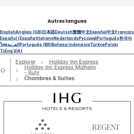
Autres langues
English
Anglais (GB)
日本語
Deutsch
繁體中文
Español
中文
Français
Español (España)
Italiano
Nederlands
Русский
Português
한국어
ไทย
العربية
Português (BR)
Bahasa Indonesia
Türkçe
Polski
Tiếng Việt
Explorer
Holiday Inn Express
Holiday Inn Express Mülheim
- Ruhr
Chambres & Suites