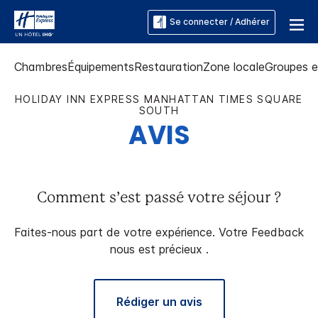
Se connecter / Adhérer
Chambres
Équipements
Restauration
Zone locale
Groupes 
HOLIDAY INN EXPRESS
MANHATTAN TIMES SQUARE
SOUTH
AVIS
Comment s’est passé votre séjour ?
Faites-nous part de votre expérience. Votre Feedback
nous est précieux .
Rédiger un avis