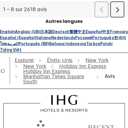
Autres langues
English
Anglais (GB)
日本語
Deutsch
繁體中文
Español
中文
Français
Español (España)
Italiano
Nederlands
Русский
Português
한국어
ไทย
العربية
Português (BR)
Bahasa Indonesia
Türkçe
Polski
Tiếng Việt
Explorer
États-Unis
New York
New York
Holiday Inn Express
Holiday Inn Express
Avis
Manhattan Times Square
South