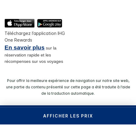
Téléchargez l’application IHG
One Rewards
En savoir plus
sur la
réservation rapide et les
récompenses sur vos voyages
Pour offrir la meilleure expérience de navigation sur notre site web,
une partie du contenu présenté sur cette page a été traduite à l’aide
de la traduction automatique.
© 2026 IHG. Tous droits réservés. La plupart des hôtels sont
AFFICHER LES PRIX
des propriétés indépendantes et/ou sont gérés
individuellement.