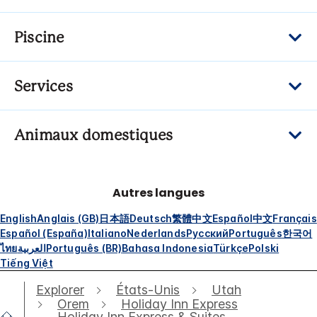
Piscine
Services
Animaux domestiques
Autres langues
English
Anglais (GB)
日本語
Deutsch
繁體中文
Español
中文
Français
Español (España)
Italiano
Nederlands
Русский
Português
한국어
ไทย
العربية
Português (BR)
Bahasa Indonesia
Türkçe
Polski
Tiếng Việt
Explorer
États-Unis
Utah
Orem
Holiday Inn Express
Holiday Inn Express & Suites