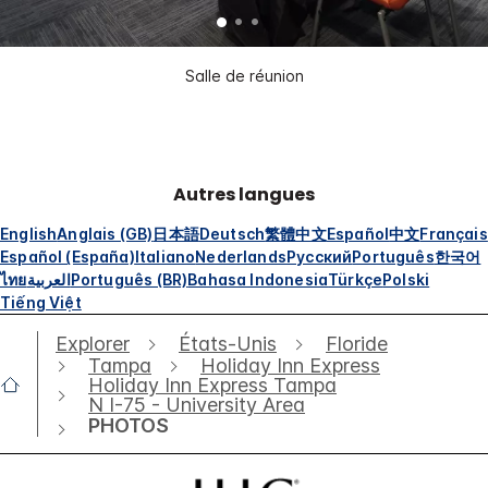
Salle de réunion
Autres langues
English
Anglais (GB)
日本語
Deutsch
繁體中文
Español
中文
Français
Español (España)
Italiano
Nederlands
Русский
Português
한국어
ไทย
العربية
Português (BR)
Bahasa Indonesia
Türkçe
Polski
Tiếng Việt
Explorer
États-Unis
Floride
Tampa
Holiday Inn Express
Holiday Inn Express Tampa
N I-75 - University Area
PHOTOS