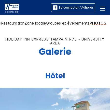
Se connecter / Adhérer
s
Restauration
Zone locale
Groupes et événements
PHOTOS
HOLIDAY INN EXPRESS
TAMPA N I-75 - UNIVERSITY
AREA
Galerie
Hôtel